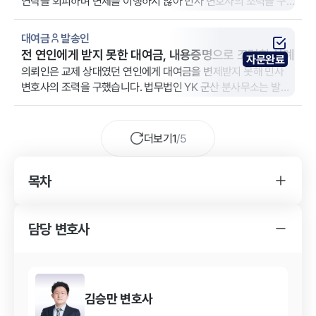
연락을 회피하며 변제를 이행하지 않아 민사 변호사의 조력을 구
하셨습니다. 법무법인 YK 강남 주사무소는 원고 신분인 의뢰인을
대리했습니다.
대여금
발송인
전 연인에게 받지 못한 대여금, 내용증명으로 조력한 사례
자문완료
의뢰인은 교제 상대였던 연인에게 대여금을 변제받지 못해 민사
변호사의 조력을 구했습니다. 법무법인 YK 군산 분사무소는 발송
인 신분의 의뢰인을 대리했습니다.
더보기
1
/
5
목차
YK 대여금 사건 변호사를 찾게 된 경위
대여금 사건의 소송 결과
담당 변호사
YK 대여금 사건 변호사의 조력 내용
김승만
변호사