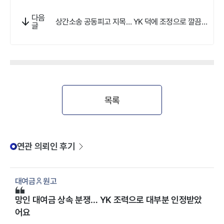
다음
상간소송 공동피고 지목… YK 덕에 조정으로 깔끔히
글
끝냈어요
목록
연관 의뢰인 후기
대여금
원고
망인 대여금 상속 분쟁… YK 조력으로 대부분 인정받았
어요