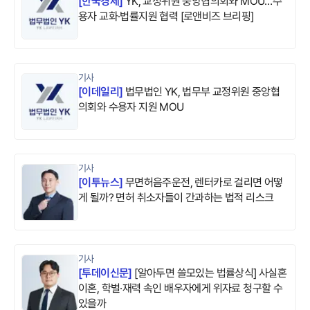
[
한국경제
]
YK, 교정위원 중앙협의회와 MOU…수
용자 교화·법률지원 협력 [로앤비즈 브리핑]
기사
[
이데일리
]
법무법인 YK, 법무부 교정위원 중앙협
의회와 수용자 지원 MOU
기사
[
이투뉴스
]
무면허음주운전, 렌터카로 걸리면 어떻
게 될까? 면허 취소자들이 간과하는 법적 리스크
기사
[
투데이신문
]
[알아두면 쓸모있는 법률상식] 사실혼
이혼, 학벌·재력 속인 배우자에게 위자료 청구할 수
있을까