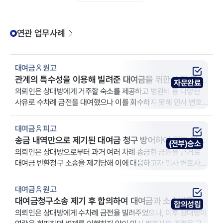
연관 업무사례
대여금
원고
관계의 특수성을 이용해 빌려준 대여금을 위한 소장 조력
자문완료
사례
의뢰인은 상대방에게 거주할 숙소를 제공하고 병원비 등 다양한
사유로 수차례 금전을 대여했으나 이를 회수하지 못해 민사 변호
사의 조력을 구했습니다. 법무법인 YK 군산 분사무소는 원고 신분
의 의뢰인을 대리했습니다.
대여금
피고
송금 내역만으로 제기된 대여금 청구 방어하여 원고 청구
(전부)승소
전부 기각된 사례
의뢰인은 상대방으로부터 과거 여러 차례 송금한 금원을 근거로
대여금 반환청구 소송을 제기당해 이에 대응하고자 민사 변호사의
조력을 구하셨습니다. 법무법인 YK 군산 분사무소는 피고 신분인
의뢰인을 대리했습니다.
대여금
원고
대여금청구소송 제기 후 합의하여 대여금과 소송비용까
합의성립
지 회수한 사례
의뢰인은 상대방에게 수차례 금전을 빌려주었으나, 이후 상대방이