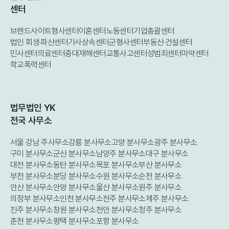
센터
브랜드사이트
형사센터
이혼센터
노동센터
기업총괄센터
법인 회생·파산센터
가사상속센터
군형사센터
부동산·건설센터
민사센터
의료센터
중대재해센터
교통사고센터
성범죄센터
마약센터
학교폭력센터
법무법인 YK
전국 사무소
서울 강남 주사무소
강릉 분사무소
고양 분사무소
광주 분사무소
구미 분사무소
군산 분사무소
남양주 분사무소
대구 분사무소
대전 분사무소
동탄 분사무소
목포 분사무소
부산 분사무소
부천 분사무소
분당 분사무소
수원 분사무소
순천 분사무소
안산 분사무소
안양 분사무소
울산 분사무소
원주 분사무소
의정부 분사무소
인천 분사무소
전주 분사무소
제주 분사무소
진주 분사무소
창원 분사무소
천안 분사무소
청주 분사무소
춘천 분사무소
평택 분사무소
포항 분사무소