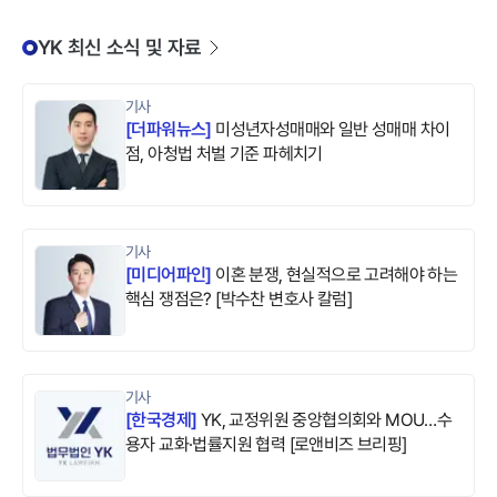
YK 최신 소식 및 자료
기사
[
더파워뉴스
]
미성년자성매매와 일반 성매매 차이
점, 아청법 처벌 기준 파헤치기
기사
[
미디어파인
]
이혼 분쟁, 현실적으로 고려해야 하는
핵심 쟁점은? [박수찬 변호사 칼럼]
기사
[
한국경제
]
YK, 교정위원 중앙협의회와 MOU…수
용자 교화·법률지원 협력 [로앤비즈 브리핑]