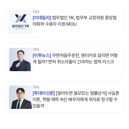
기사
[
이데일리
]
법무법인 YK, 법무부 교정위원 중앙협
의회와 수용자 지원 MOU
기사
[
이투뉴스
]
무면허음주운전, 렌터카로 걸리면 어떻
게 될까? 면허 취소자들이 간과하는 법적 리스크
기사
[
투데이신문
]
[알아두면 쓸모있는 법률상식] 사실혼
이혼, 학벌·재력 속인 배우자에게 위자료 청구할 수
있을까