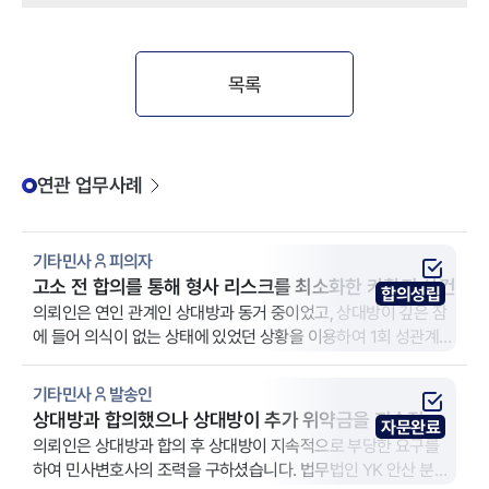
목록
연관 업무사례
기타민사
피의자
고소 전 합의를 통해 형사 리스크를 최소화한 카촬죄 사건
합의성립
의뢰인은 연인 관계인 상대방과 동거 중이었고, 상대방이 깊은 잠
에 들어 의식이 없는 상태에 있었던 상황을 이용하여 1회 성관계를
하며 해당 장면을 촬영해 보관하던 중 발각되었습니다. 이후 상대
방 부모가 개입하면서 형사 고소 가능성이 거론되었고, 고소를 하
기타민사
발송인
지 않는 조건으로 거액의 합의금을 요구받는 상황이 되었습니다.
상대방과 합의했으나 상대방이 추가 위약금을 지속적으
자문완료
해당 사안은 범죄 성립 시 처벌 수위가 매우 무거운 유형일 뿐 아니
로 요구하여 내용증명을 발송한 민사 사례
의뢰인은 상대방과 합의 후 상대방이 지속적으로 부당한 요구를
라, 반의사불벌죄가 아니어서 합의가 이루어지더라도 추후 고소가
하여 민사변호사의 조력을 구하셨습니다. 법무법인 YK 안산 분사
제기될 수 있는 구조라는 점에서 합의 과정 자체에 고도의 법적 검