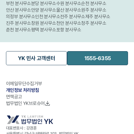
부천 분사무소
분당 분사무소
수원 분사무소
순천 분사무소
안산 분사무소
안양 분사무소
울산 분사무소
원주 분사무소
의정부 분사무소
인천 분사무소
전주 분사무소
제주 분사무소
진주 분사무소
창원 분사무소
천안 분사무소
청주 분사무소
춘천 분사무소
평택 분사무소
포항 분사무소
YK 민사 고객센터
1555-6355
이메일무단수집거부
개인정보 처리방침
면책공고
법무법인 YK브로슈어
대표변호사 : 강경훈
서울특별시 강남구 테헤란로 103, 법무법인 YK