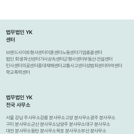
법무법인 YK
센터
브랜드사이트
형사센터
이혼센터
노동센터
기업총괄센터
법인 회생·파산센터
가사상속센터
군형사센터
부동산·건설센터
민사센터
의료센터
중대재해센터
교통사고센터
성범죄센터
마약센터
학교폭력센터
법무법인 YK
전국 사무소
서울 강남 주사무소
강릉 분사무소
고양 분사무소
광주 분사무소
구미 분사무소
군산 분사무소
남양주 분사무소
대구 분사무소
대전 분사무소
동탄 분사무소
목포 분사무소
부산 분사무소