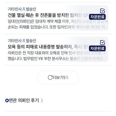
무소는 발송인(내용증명) 신분의 의뢰인을 대리했습니다.
토가 필요한 사건이었습니다. 이에 의뢰인은 합의 자문 및 향후 형
기타민사
발송인
사 리스크 관리를 위해 법무법인 YK 강남 주사무소를 찾아 조력을
건물 멸실·훼손 후 잔존물을 방치한 임차인 상대로 내용증
요청하였습니다.
자문완료
명 발송한 사례
임대인(의뢰인)은 임대차 계약 체결 이후, 자신의 소유물이 멸실·훼
손되는 피해를 입었습니다. 또한 임차인과의 계약서를 제대로 작
성하지 못한 상황까지 겹치며 권리관계가 불명확해진 상황이었습
니다. 이에 자신의 권리 보호를 위한 법적 조치를 모색하고자 법무
기타민사
발송인
법인 YK 진주 분사무소를 방문했습니다.
모욕 등의 피해로 내용증명 발송하자, 즉시 중단된 사례
자문완료
의뢰인은 전 직장 대표와의 오해로 인해 민사 변호사의 조력을 구
했습니다. 법무법인 YK 부천 분사무소는 발송인 신분의 의뢰인을
대리했습니다.
더보기
1
/
5
연관 의뢰인 후기