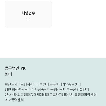
해양법무
법무법인 YK
센터
브랜드사이트
형사센터
이혼센터
노동센터
기업총괄센터
법인 회생·파산센터
가사상속센터
군형사센터
부동산·건설센터
민사센터
의료센터
중대재해센터
교통사고센터
성범죄센터
마약센터
학교폭력센터