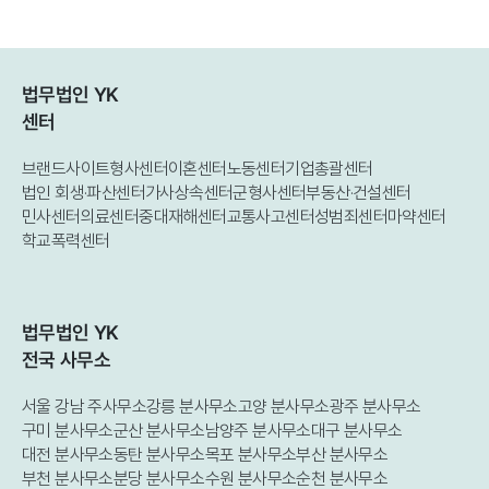
법무법인 YK
센터
브랜드사이트
형사센터
이혼센터
노동센터
기업총괄센터
법인 회생·파산센터
가사상속센터
군형사센터
부동산·건설센터
민사센터
의료센터
중대재해센터
교통사고센터
성범죄센터
마약센터
학교폭력센터
법무법인 YK
전국 사무소
서울 강남 주사무소
강릉 분사무소
고양 분사무소
광주 분사무소
구미 분사무소
군산 분사무소
남양주 분사무소
대구 분사무소
대전 분사무소
동탄 분사무소
목포 분사무소
부산 분사무소
부천 분사무소
분당 분사무소
수원 분사무소
순천 분사무소