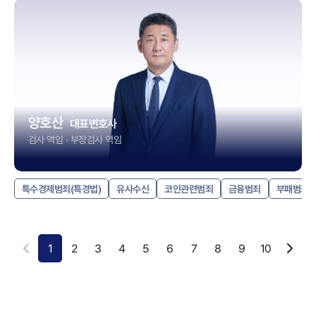
양호산
대표변호사
검사 역임 · 부장검사 역임
특수경제범죄(특경법)
유사수신
코인관련범죄
금융범죄
부패범죄
1
2
3
4
5
6
7
8
9
10