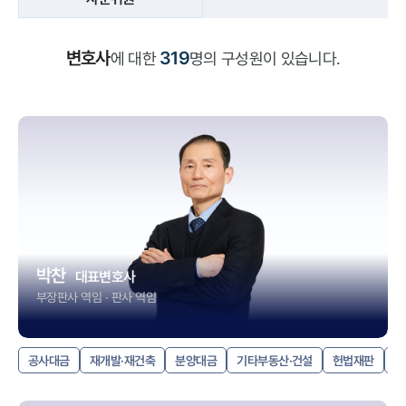
변호사
319
에 대한
명의 구성원이 있습니다.
박찬
대표변호사
부장판사 역임 · 판사 역임
공사대금
재개발·재건축
분양대금
기타부동산·건설
헌법재판
손