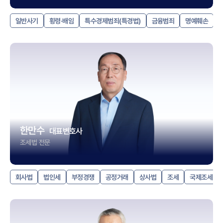
일반사기
횡령·배임
특수경제범죄(특경법)
금융범죄
명예훼손
한만수
대표변호사
조세법 전문
회사법
법인세
부정경쟁
공정거래
상사법
조세
국제조세