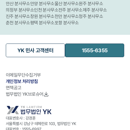
안산 분사무소
안양 분사무소
울산 분사무소
원주 분사무소
의정부 분사무소
인천 분사무소
전주 분사무소
제주 분사무소
진주 분사무소
창원 분사무소
천안 분사무소
청주 분사무소
춘천 분사무소
평택 분사무소
포항 분사무소
YK 민사 고객센터
1555-6355
이메일무단수집거부
개인정보 처리방침
면책공고
법무법인 YK브로슈어
대표변호사 : 강경훈
서울특별시 강남구 테헤란로 103, 법무법인 YK
대표번호 :
1555-6997