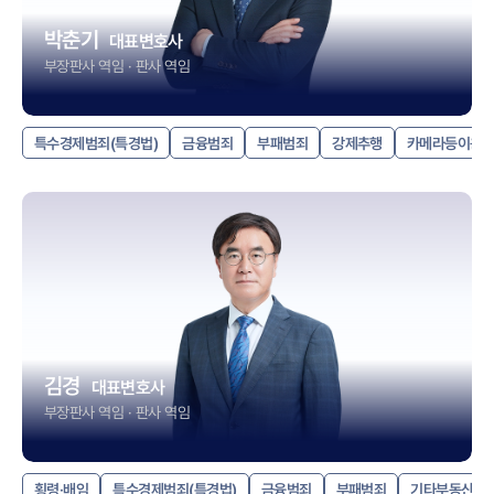
박춘기
대표변호사
부장판사 역임 · 판사 역임
특수경제범죄(특경법)
금융범죄
부패범죄
강제추행
카메라등이용
김경
대표변호사
부장판사 역임 · 판사 역임
횡령·배임
특수경제범죄(특경법)
금융범죄
부패범죄
기타부동산·건