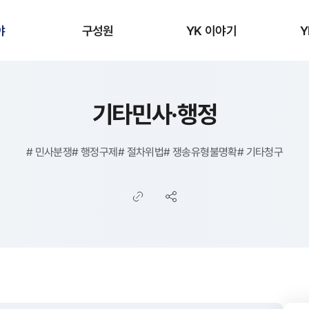
야
구성원
YK 이야기
Y
기타민사·행정
#
민사분쟁
#
행정구제
#
절차위법
#
쟁송유형불명확
#
기타청구