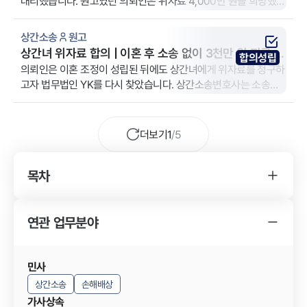
대리했습니다. 원고였던 의뢰인은 위자료 4,000만 원을 희망했고
전액 인정되었습니다.
상간소송
원고
상간녀 위자료 합의 | 이혼 후 소송 없이 3천만 원 지급 받
합의성립
은 사례
의뢰인은 이혼 조정이 성립된 뒤에도 상간녀에게 위자료를 청구하
고자 법무법인 YK를 다시 찾았습니다. 상간소송변호사는 소송보
다 배상 확보에 초점을 맞춰 신속히 협상 전략을 설계했고, 판결 없
이 상간녀 합의금 3000만 원을 이끌어냈습니다.
더보기
1
/
5
목차
YK 상간소송 사건 변호사를 찾게 된 경위
상간소송 사건의 소송 결과
연관 업무분야
YK 상간소송 사건 변호사의 조력 내용
민사
상간소송
손해배상
가사상속