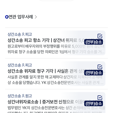
연관 업무사례
상간소송
피고
상간소송 피고 항소 기각 | 상간녀 위자료 5,000만 원 청
(전부)승소
구 방어 사례
원고로부터 배우자와의 부정행위를 이유로 5,000만 원의 상간녀
위자료 청구 소송을 당한 의뢰인은 1심에서 청구 기각 승소를 거뒀
습니다. 원고가 항소를 제기하자 YK 상간소송전문변호사는 증거
부족과 법리적 반박으로 항소를 기각하고 1심 판결을 확정했습니
상간소송
피고
다.
상간소송 위자료 청구 기각 | 사실혼 관계 상간녀위자료
(전부)승소
전부 기각 사례
사실혼 관계를 알지 못한 채 교제하다 상간자로 지목되어 손해배
상 소송을 당했습니다. YK 상간소송전문변호사는 사실혼 관계 인
지 여부와 고의·과실 입증 부족을 중심으로 방어하여, 원고의 상간
소송 위자료 청구가 전부 기각되었습니다.
상간소송
원고
상간녀위자료소송 | 증거보전 신청으로 이끌어낸 4천만
(전부)승소
원 전액 인용 사례
법무법인 YK의 상간소송전문변호사는 상간 손해배상의 원고 측을