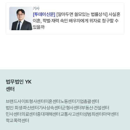
기사
[
투데이신문
]
[알아두면 쓸모있는 법률상식] 사실혼
이혼, 학벌·재력 속인 배우자에게 위자료 청구할 수
있을까
법무법인 YK
센터
브랜드사이트
형사센터
이혼센터
노동센터
기업총괄센터
법인 회생·파산센터
가사상속센터
군형사센터
부동산·건설센터
민사센터
의료센터
중대재해센터
교통사고센터
성범죄센터
마약센터
학교폭력센터