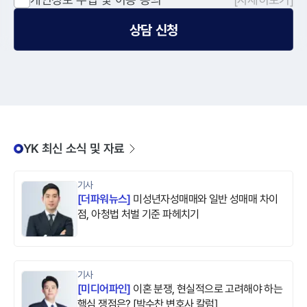
상담 신청
YK 최신 소식 및 자료
기사
[
더파워뉴스
]
미성년자성매매와 일반 성매매 차이
점, 아청법 처벌 기준 파헤치기
기사
[
미디어파인
]
이혼 분쟁, 현실적으로 고려해야 하는
핵심 쟁점은? [박수찬 변호사 칼럼]