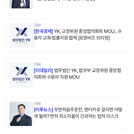
기사
[
한국경제
]
YK, 교정위원 중앙협의회와 MOU…수
용자 교화·법률지원 협력 [로앤비즈 브리핑]
기사
[
이데일리
]
법무법인 YK, 법무부 교정위원 중앙협
의회와 수용자 지원 MOU
기사
[
이투뉴스
]
무면허음주운전, 렌터카로 걸리면 어떻
게 될까? 면허 취소자들이 간과하는 법적 리스크