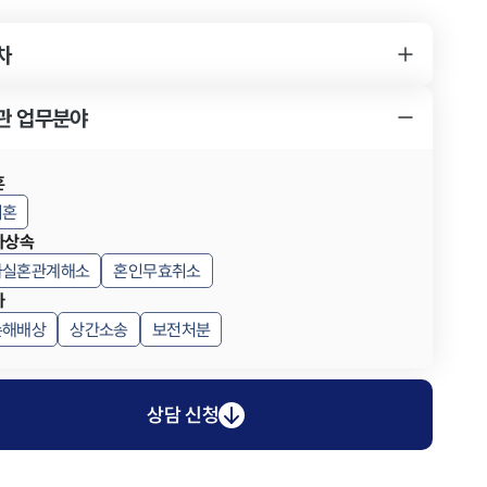
차
YK 상간소송 사건 변호사를 찾게 된 경위
상간소송 사건의 소송 결과
YK 상간소송 사건 변호사의 조력 내용
관 업무분야
혼
이혼
사상속
사실혼관계해소
혼인무효취소
사
손해배상
상간소송
보전처분
상담 신청