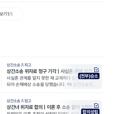
보기
1
/
5
상간소송
피고
상간소송 위자료 청구 기각 | 사실혼 관계 상간녀
(전부)승소
위자료 전부 기각 사례
사실혼 관계를 알지 못한 채 교제하다 상간자로 지목
되어 손해배상 소송을 당했습니다. YK 상간소송전문
변호사는 사실혼 관계 인지 여부와 고의·과실 입증 부
족을 중심으로 방어하여, 원고의 상간소송 위자료 청
상간소송
원고
구가 전부 기각되었습니다.
상간녀 위자료 합의 | 이혼 후 소송 없이 3천만 원
합의성립
의뢰인은 이혼 조정이 성립된 뒤에도 상간녀에게 위자