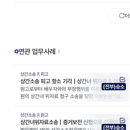
더
연관 업무사례
상간소송
피고
상간소송 피고 항소 기각 | 상간녀 위자료 5,000
(전부)승소
만 원 청구 방어 사례
원고로부터 배우자와의 부정행위를 이유로 5,000만
원의 상간녀 위자료 청구 소송을 당한 의뢰인은 1심에
서 청구 기각 승소를 거뒀습니다. 원고가 항소를 제기
하자 YK 상간소송전문변호사는 증거 부족과 법리적
상간소송
원고
반박으로 항소를 기각하고 1심 판결을 확정했습니다.
상간녀위자료소송 | 증거보전 신청으로 이끌어낸
(전부)승소
법무법인 YK의 상간소송전문변호사는 상간 손해배상