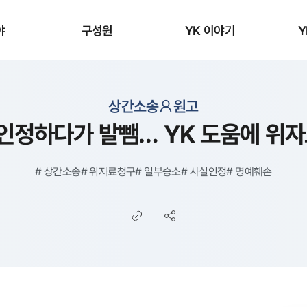
야
구성원
YK 이야기
Y
상간소송
원고
 인정하다가 발뺌… YK 도움에 위
#
상간소송
#
위자료청구
#
일부승소
#
사실인정
#
명예훼손