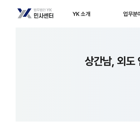
YK 소개
업무분
상간남, 외도