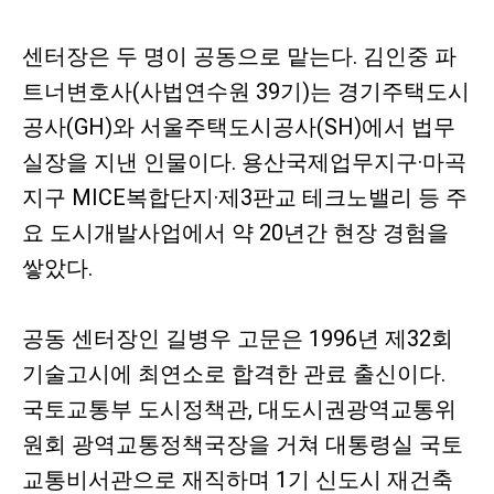
센터장은 두 명이 공동으로 맡는다. 김인중 파
트너변호사(사법연수원 39기)는 경기주택도시
공사(GH)와 서울주택도시공사(SH)에서 법무
실장을 지낸 인물이다. 용산국제업무지구·마곡
지구 MICE복합단지·제3판교 테크노밸리 등 주
요 도시개발사업에서 약 20년간 현장 경험을
쌓았다.
공동 센터장인 길병우 고문은 1996년 제32회
기술고시에 최연소로 합격한 관료 출신이다.
국토교통부 도시정책관, 대도시권광역교통위
원회 광역교통정책국장을 거쳐 대통령실 국토
교통비서관으로 재직하며 1기 신도시 재건축