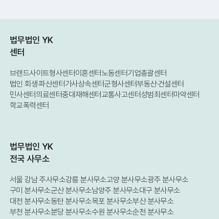
법무법인 YK
센터
브랜드사이트
형사센터
이혼센터
노동센터
기업총괄센터
법인 회생·파산센터
가사상속센터
군형사센터
부동산·건설센터
민사센터
의료센터
중대재해센터
교통사고센터
성범죄센터
마약센터
학교폭력센터
법무법인 YK
전국 사무소
서울 강남 주사무소
강릉 분사무소
고양 분사무소
광주 분사무소
구미 분사무소
군산 분사무소
남양주 분사무소
대구 분사무소
대전 분사무소
동탄 분사무소
목포 분사무소
부산 분사무소
부천 분사무소
분당 분사무소
수원 분사무소
순천 분사무소