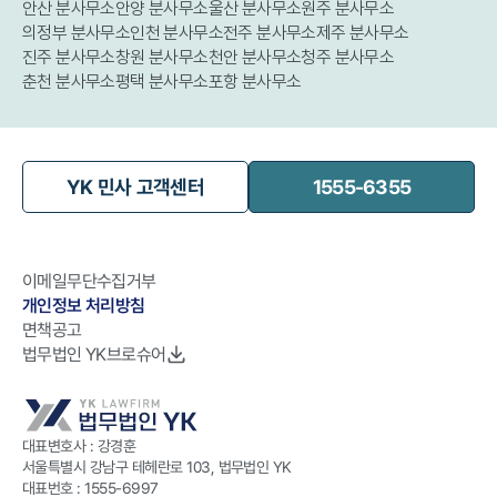
안산 분사무소
안양 분사무소
울산 분사무소
원주 분사무소
의정부 분사무소
인천 분사무소
전주 분사무소
제주 분사무소
진주 분사무소
창원 분사무소
천안 분사무소
청주 분사무소
춘천 분사무소
평택 분사무소
포항 분사무소
YK 민사 고객센터
1555-6355
이메일무단수집거부
개인정보 처리방침
면책공고
법무법인 YK브로슈어
대표변호사 : 강경훈
서울특별시 강남구 테헤란로 103, 법무법인 YK
대표번호 :
1555-6997